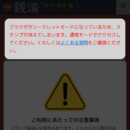
メニュー
ブラウザがシークレットモードになっているため、ス
タンプが消えてしまいます。通常モードでアクセスし
利用規約
てください。くわしくは
よくある質問
をご確認くださ
い。
第1条（適用）
本規約は、旭川浴場組合（以下、「主催者」といい
ます）が主催し、
株式会社ライナーネットワーク
（以下、「当社」といいます）が運用する第28回銭
湯スタンプラリー（以下、「本サービス」といいま
す）の利用に関して適用されます。ユーザーは、本
サービスを利用することにより、本規約に同意した
ものとみなされます。
ご利用にあたっての注意事項
スタンプ保持には条件があります。これからのご案内を必
スタ