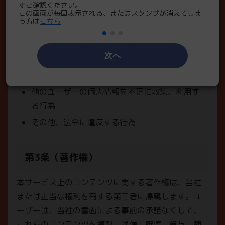
ずご確認ください。
い。
第2条（禁止事項）
この画面が毎回表示される、またはスタンプが消えてしま
iPh
う方は
こちら
さい
ユーザーは、以下の行為をしてはなりません。
次へ
本サービスの運営を妨げる行為
不正アクセスや改ざん、ウイルスの拡散行為
他のユーザーの個人情報を不正に収集、利用す
る行為
その他、法令に違反する行為
第3条（著作権）
本サービス上のコンテンツに関する著作権は、当社
または正当な権利を有する第三者に帰属します。ユ
ーザーは、当社の書面による事前の承諾なくして、
これらのコンテンツを複製、送信、譲渡、貸与、翻